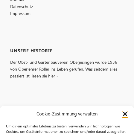
Datenschutz
Impressum
UNSERE HISTORIE
Der Obst- und Gartenbauverein Oberjesingen wurde 1936
von Oberlehrer Roller ins Leben gerufen. Was seitdem alles
passiert ist, lesen sie
hier »
KONTAKT
Cookie-Zustimmung verwalten
Obst- und Gartenbauverein
Um dir ein optimales Erlebnis zu bieten, verwenden wir Technologien wie
Cookies, um Geräteinformationen zu speichern und/oder darauf zuzugreifen.
Oberjesingen e.V.